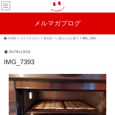
コ
ナ
ン
ビ
テ
ゲ
ン
ー
メルマガブログ
ツ
シ
へ
ョ
ス
ン
HOME
メルマガブログ
第21回 パン屋さんのお菓子
IMG_7393
キ
に
ッ
移
プ
動
2017年11月2日
IMG_7393