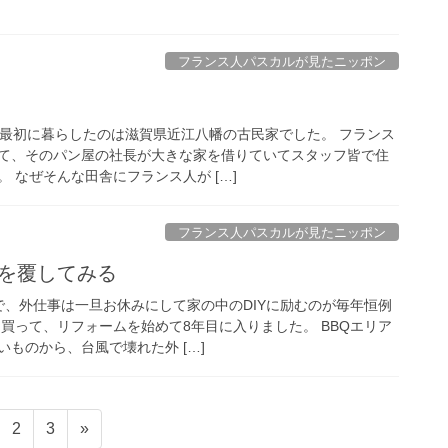
フランス人パスカルが見たニッポン
て最初に暮らしたのは滋賀県近江八幡の古民家でした。 フランス
て、そのパン屋の社長が大きな家を借りていてスタッフ皆で住
 なぜそんな田舎にフランス人が […]
フランス人パスカルが見たニッポン
識を覆してみる
で、外仕事は一旦お休みにして家の中のDIYに励むのが毎年恒例
買って、リフォームを始めて8年目に入りました。 BBQエリア
ものから、台風で壊れた外 […]
固
固
2
3
»