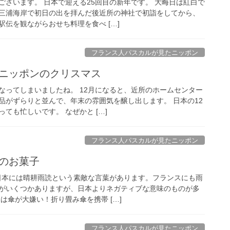
ございます。 日本で迎える25回目の新年です。 大晦日は紅白で
三浦海岸で初日の出を拝んだ後近所の神社で初詣をしてから、
伝を観ながらおせち料理を食べ […]
フランス人パスカルが見たニッポン
とニッポンのクリスマス
なってしまいましたね。 12月になると、近所のホームセンター
品がずらりと並んで、年末の雰囲気を醸し出します。 日本の12
ても忙しいです。 なぜかと […]
フランス人パスカルが見たニッポン
んのお菓子
 日本には晴耕雨読という素敵な言葉があります。フランスにも雨
がいくつかありますが、日本よりネガティブな意味のものが多
は傘が大嫌い！折り畳み傘を携帯 […]
フランス人パスカルが見たニッポン