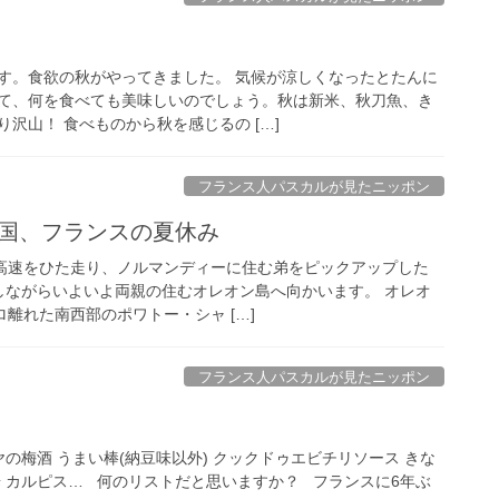
す。食欲の秋がやってきました。 気候が涼しくなったとたんに
て、何を食べても美味しいのでしょう。秋は新米、秋刀魚、き
沢山！ 食べものから秋を感じるの […]
フランス人パスカルが見たニッポン
大国、フランスの夏休み
ロ高速をひた走り、ノルマンディーに住む弟をピックアップした
しながらいよいよ両親の住むオレオン島へ向かいます。 オレオ
ロ離れた南西部のポワトー・シャ […]
フランス人パスカルが見たニッポン
ヤの梅酒 うまい棒(納豆味以外) クックドゥエビチリソース きな
華 カルピス… 何のリストだと思いますか？ フランスに6年ぶ