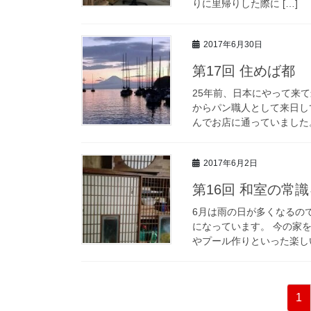
りに里帰りした際に […]
2017年6月30日
第17回 住めば都
25年前、日本にやって来
からパン職人として来日し
んでお店に通っていました。
2017年6月2日
第16回 和室の常
6月は雨の日が多くなるの
になっています。 今の家を
やプール作りといった楽しい
投
固
1