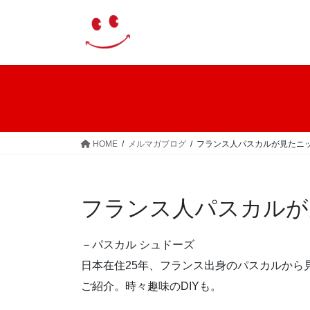
コ
ナ
ン
ビ
テ
ゲ
ン
ー
ツ
シ
へ
ョ
ス
ン
キ
に
ッ
移
HOME
メルマガブログ
フランス人パスカルが見たニ
プ
動
フランス人パスカルが
－パスカル シュドーズ
日本在住25年、フランス出身のパスカルから
ご紹介。時々趣味のDIYも。