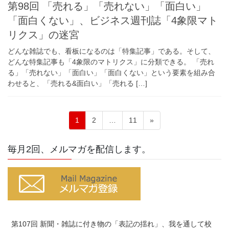
第98回 「売れる」「売れない」「面白い」
「面白くない」、ビジネス週刊誌「4象限マト
リクス」の迷宮
どんな雑誌でも、看板になるのは「特集記事」である。そして、
どんな特集記事も「4象限のマトリクス」に分類できる。 「売れ
る」「売れない」「面白い」「面白くない」という要素を組み合
わせると、「売れる&面白い」「売れる […]
投
固
固
固
1
2
…
11
»
稿
定
定
定
ペ
ペ
ペ
の
毎月2回、メルマガを配信します。
ー
ー
ー
ペ
ジ
ジ
ジ
ー
ジ
送
り
第107回 新聞・雑誌に付き物の「表記の揺れ」、我を通して校