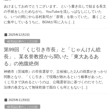
あけましておめでとうございます。 という書き出しで始まる長文
の手紙をしたためながら、YouTubeを流しっぱなしにしていた
ら、いつの間にやら谷村新司が「群青」を歌っていた。 書くこと
に集中しているうちに、BGMが耳に入ら […]
2025年12月2日
経済誌記者のここだけ話
第99回 「くじ引き市長」と「じゃんけん総
長」、某名誉教授から聞いた「東大あるあ
る」の抱腹絶倒
神栖市（茨城県）の市長選挙で、立候補した2人の得票がきっかり
同数となり、「くじ引き」で現職が敗れるという椿事があった。
くじ引きで決めるというのは、公職選挙法に基づくのだそうだ。
法律の条文なんて無味乾燥で面白くも何ともない […]
2025年11月6日
経済誌記者のここだけ話