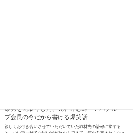
2026年4月7日
経済誌記者のここだけ話
第103回 週刊誌記者が明かす「記事を書くコ
ツ」、「起承転結」という最強のテンプレー
ト
いかなるジャンルの雑誌（とりわけ、週刊誌）であっても、記事
の真価は「書き出し」にこそある。書き出しひとつで、読まれる
か読まれないかが決まってしまうことも少なくない。 ちょっと適
当なたとえが見つからないのだが、たとえば「メ […]
2026年3月3日
経済誌記者のここだけ話
第102回 バブル危機を切り抜けインバウンド
爆発を先取りした、元谷外志雄・アパグルー
プ会長の今だから書ける爆笑話
親しくお付き合いさせていただいていた取材先の訃報に接する
と、つい種々雑多な思い出が浮かんできて、何かを書きたくなっ