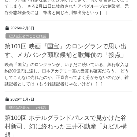
てしまう。 さる2月11日に物故されたアパグループの創業者、元
谷外志雄会長には、筆者と同じ石川県出身という […]
2026年2月3日
経済誌記者のここだけ話
第101回 映画『国宝』のロングランで思い出
す、メガバンク頭取候補と歌舞伎の「接点」
映画『国宝』のロングランが、いまだに続いている。興行収入は
約200億円に達し、日本アカデミー賞の受賞も確実だろう。 どう
してこんなに売れたのか、正直言ってよく分からないのだが、雑
誌記者としては（もう雑誌記者じゃないけど） […]
2026年1月7日
経済誌記者のここだけ話
第100回 ホテルグランドパレスで見かけた谷
村新司、幻に終わった三井不動産「丸ビル構
想」