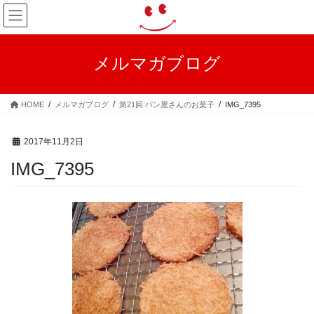
コ
ナ
ン
ビ
テ
ゲ
ン
ー
メルマガブログ
ツ
シ
へ
ョ
ス
ン
HOME
メルマガブログ
第21回 パン屋さんのお菓子
IMG_7395
キ
に
ッ
移
プ
動
2017年11月2日
IMG_7395