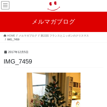
コ
ナ
ン
ビ
テ
ゲ
ン
ー
メルマガブログ
ツ
シ
へ
ョ
ス
ン
HOME
メルマガブログ
第22回 フランスとニッポンのクリスマス
キ
に
IMG_7459
ッ
移
プ
動
2017年12月5日
IMG_7459