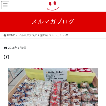
コ
ナ
ン
ビ
テ
ゲ
ン
ー
メルマガブログ
ツ
シ
へ
ョ
ス
ン
HOME
メルマガブログ
第23回 マルシェ！
01
キ
に
ッ
移
プ
動
2018年1月9日
01