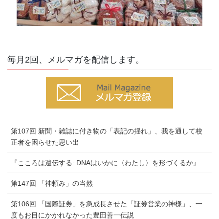
毎月2回、メルマガを配信します。
第107回 新聞・雑誌に付き物の「表記の揺れ」、我を通して校
正者を困らせた思い出
『こころは遺伝する: DNAはいかに〈わたし〉を形づくるか』
第147回 「神頼み」の当然
第106回 「国際証券」を急成長させた「証券営業の神様」、一
度もお目にかかれなかった豊田善一伝説