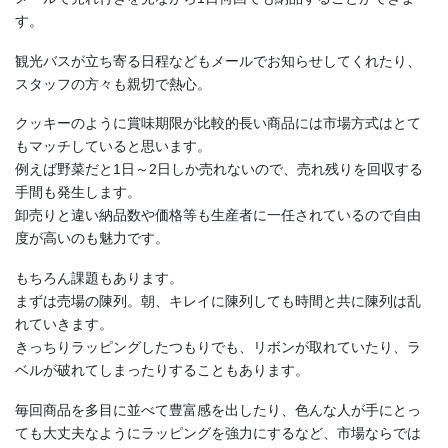
す。
観光バスが立ち寄る日程などもメールでお知らせしてくれたり、
スタッフの方々も親切で熱心。
クッキーのように賞味期限が比較的長い商品には市場方式はとて
もマッチしていると思います。
例えば野菜だと1日～2日しか売れないので、売れ残りを回収する
手間も発生します。
卸売りと違い納品数や価格等も生産者に一任されているので自由
度が高いのも魅力です。
もちろん課題もあります。
まずは売場の陳列。朝、キレイに陳列しても時間と共に陳列は乱
れていきます。
きっちりラッピングしたつもりでも、リボンが取れていたり、ラ
ベルが破れてしまったりすることもあります。
毎回商品を多目に並べて豊富感を出したり、色んな人が手にとっ
ても大丈夫なようにラッピングを強力にするなど、市場ならでは