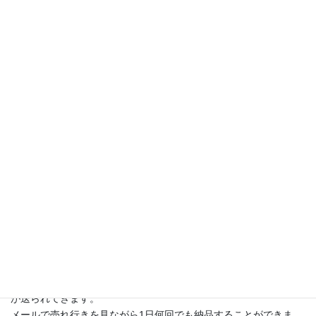
場所は三崎港の「うらり」という常設市場です。
1階で鮪などの海産物、2階で野菜やお菓子などの加工品を売って
います。
地元の人が利用する生活市場というよりは観光のお客さんが多い
です。
海産物売場はテナント方式でお店が入っていますが、2階の野菜売
場は市場方式です。つまり売場を提供してもらい、売れた分だけ
所定の手数料を支払うというシンプルな仕組みです。
用意された場所に商品を持っていき、市場専用のバーコードを商
品に貼り付けて陳列します。商品が売れた場合は1時間毎にメール
が送られてきます。
メールで売れ行きを見ながら1日何回でも納品することができま