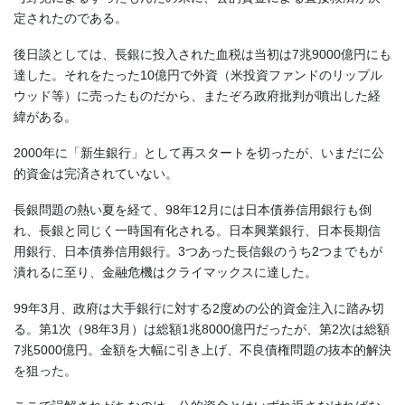
定されたのである。
後日談としては、長銀に投入された血税は当初は7兆9000億円にも
達した。それをたった10億円で外資（米投資ファンドのリップル
ウッド等）に売ったものだから、またぞろ政府批判が噴出した経
緯がある。
2000年に「新生銀行」として再スタートを切ったが、いまだに公
的資金は完済されていない。
長銀問題の熱い夏を経て、98年12月には日本債券信用銀行も倒
れ、長銀と同じく一時国有化される。日本興業銀行、日本長期信
用銀行、日本債券信用銀行。3つあった長信銀のうち2つまでもが
潰れるに至り、金融危機はクライマックスに達した。
99年3月、政府は大手銀行に対する2度めの公的資金注入に踏み切
る。第1次（98年3月）は総額1兆8000億円だったが、第2次は総額
7兆5000億円。金額を大幅に引き上げ、不良債権問題の抜本的解決
を狙った。