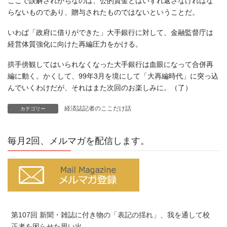
ここで誤解されがちなのは、公的資金とはいずれ返さなければな
らないものであり、贈与されたものではないということだ。
いわば「政府に借りができた」大手銀行に対して、金融監督庁は
経営体質強化に向けた再編圧力をかける。
拱手傍観してはいられなくなった大手銀行は血眼になって合併再
編に動く。かくして、99年3月を境にして「大再編時代」に突っ込
んでいくわけだが、それはまた次回のお楽しみに。（了）
経済誌記者のここだけ話
カテゴリー
毎月2回、メルマガを配信します。
第107回 新聞・雑誌に付き物の「表記の揺れ」、我を通して校
正者を困らせた思い出