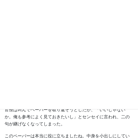
官僚はペーパーを指さして、「これとこれ、これもこれも、実質
的には不良債権です。不良債権に分類すると長銀が潰れてしまう
ので、検査では（不良債権一歩手前の）要注意先にしてあるので
す」
指の先をたどっていくと、そごうグループ、ダイエー、熊谷組な
どなど、当時の問題となっていた大口融資先がぞろぞろと名前を
連ねているのだった。
結局、センセイは最後まで首を縦に振ることなく、官僚は引き下
がることになったのだが、このタイミングでサッとペーパーを強
奪したのは、我ながら殊勲賞ものであったと今に至るまで思って
いる。
「あっ!! それは!!」
官僚は叫んでペーパーを取り返そうとしたが、「いいじゃない
か。俺も参考によく見ておきたいし」とセンセイに言われ、二の
句が継げなくなってしまった。
このペーパーは本当に役に立ちましたね。中身を小出しにしてい