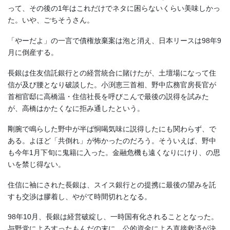
って、その後の1年はこれだけでネタに困らないくらい美味しかっ
た。いや、ごちそうさん。
「やーだよ」の一言で債権放棄案は泡と消え、日本リースは98年9
月に倒産する。
長銀は住友信託銀行との経営統合に賭けたが、土壇場になって住
信が及び腰となり破談した。小渕恵三首相、野中広務官房長官が
首相官邸に高橋温・住信社長を呼びこんで最後の説得を試みた
が、高橋はかたくなに拒み通したという。
剛腕で鳴らした野中が半ば恫喝気味に説得したにも関わらず、で
ある。よほど「共倒れ」が怖かったのだろう。そういえば、野中
も今年1月下旬に鬼籍に入った。金融危機も遠くなりにけり、の思
いを禁じ得ない。
住信に袖にされた長銀は、スイス銀行との提携に最後の望みを託
すも交渉は膠着し、やがて時間切れとなる。
98年10月、長銀は経営破綻し、一時国有化されることとなった。
与野党によるすったもんだの末に、公的資金による直接救済が決