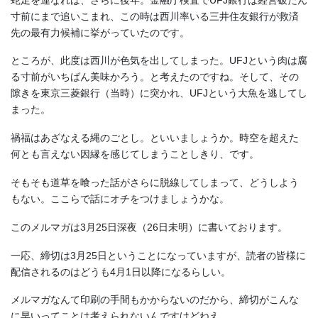
寸前にまで追いこまれ、この時は西川率いる三井住友銀行が救済
先の最有力候補に挙がっていたのです。
ところが、此度は西川が色気を出してしまった。UFJという肉は腐
る寸前がいちばん美味かろう。と考えたのですね。そして、その
隙きを東京三菱銀行（当時）に突かれ、UFJという大魚を逃してし
まった。
禍福はあざなえる縄のごとし。といいましょうか。時空を超えた
何とも言えない因縁を感じてしまうことしきり、です。
そもそも道草を喰った話がさらに脱線してしまって、どうしよう
もない。ここらで話にオチをつけましょうかな。
このメルマガは3月25日深夜（26日未明）に書いております。
一応、締切は3月25日ということになっていますが、読者の皆様に
配信されるのはどうも4月1日以降になるらしい。
メルマガなんて印刷の手間もかからないのだから、締切がこんな
に早いってことは考えられないんですけどねえ。