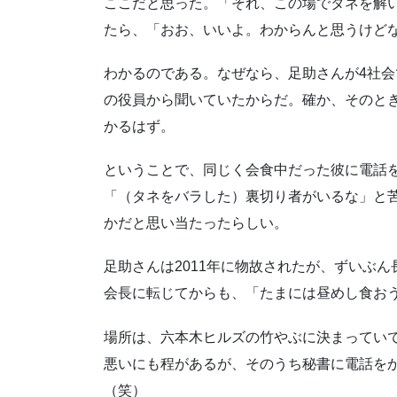
ここだと思った。「それ、この場でタネを解
たら、「おお、いいよ。わからんと思うけど
わかるのである。なぜなら、足助さんが4社
の役員から聞いていたからだ。確か、そのと
かるはず。
ということで、同じく会食中だった彼に電話
「（タネをバラした）裏切り者がいるな」と
かだと思い当たったらしい。
足助さんは2011年に物故されたが、ずいぶ
会長に転じてからも、「たまには昼めし食お
場所は、六本木ヒルズの竹やぶに決まってい
悪いにも程があるが、そのうち秘書に電話を
（笑）