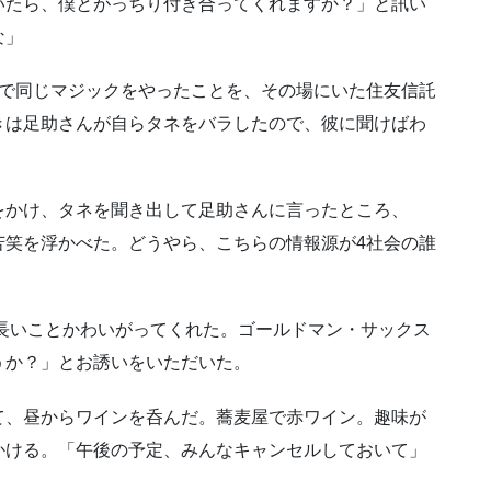
いたら、僕とがっちり付き合ってくれますか？」と訊い
な」
会で同じマジックをやったことを、その場にいた住友信託
きは足助さんが自らタネをバラしたので、彼に聞けばわ
をかけ、タネを聞き出して足助さんに言ったところ、
苦笑を浮かべた。どうやら、こちらの情報源が4社会の誰
ん長いことかわいがってくれた。ゴールドマン・サックス
うか？」とお誘いをいただいた。
て、昼からワインを呑んだ。蕎麦屋で赤ワイン。趣味が
かける。「午後の予定、みんなキャンセルしておいて」