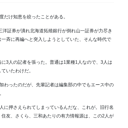
1度だけ知恵を絞ったことがある。
、三洋証券が潰れ北海道拓殖銀行が倒れ山一証券が力尽き
は一斉に再編へと突入しようとしていた、そんな時代で
に3人の記者を張った。普通は1業種1人なので、3人は
していたわけだ。
が加わったのだが、先輩記者は編集部の中でもエース中の
。
2人に押さえられてしまっているんだな、これが。旧行名
、住友、さくら、三和あたりの有力情報源は、この2人が