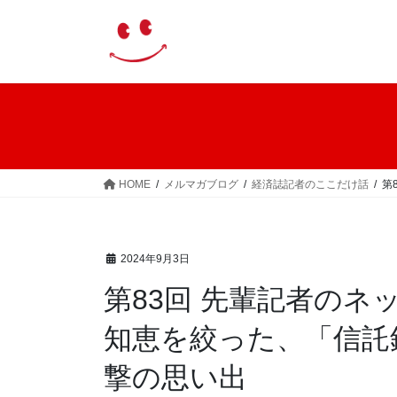
コ
ナ
ン
ビ
テ
ゲ
ン
ー
ツ
シ
へ
ョ
ス
ン
キ
に
ッ
移
HOME
メルマガブログ
経済誌記者のここだけ話
第
プ
動
2024年9月3日
第83回 先輩記者の
知恵を絞った、「信託
撃の思い出