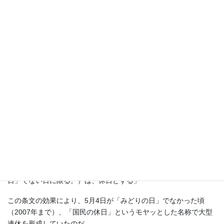
（これも陰謀に違いない）
さらに「国民の祝日に関する法律」の第三条二項の条文はこうな
っている。
「２．「国民の祝日」が日曜日に当たるときは、その日後におい
てその日に最も近い「国民の祝日」でない日を休日とする」
この条文の効果により、今年の「みどりの日」が日曜日で、その
後の「国民の祝日」でない日の5月6日火曜日が「みどりの日」の
振替休日となったのだ。
（6日が休みは、「こどもの日」の振替じゃないってこと。ちなみ
に来年は5月6日水曜日が「憲法記念日」の振替休日となるはず。
鬼が笑ってるけど）
そして、この法律の第三条三項の条文はこうなっている。
「３．その前日及び翌日が「国民の祝日」である日（「国民の祝
日」でない日に限る。）は、休日とする」
この条文の効果により、5月4日が「みどりの日」でなかった頃
（2007年まで）、「国民の休日」というモヤッとした名称で大型
連休を形成していたのだ。