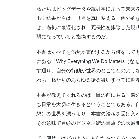
私たちはビッグデータや統計学によって未来
出す結果からは、世界を真に変える「例外的
は、過剰に最適化され、冗長性を排除した現
弱になっていると指摘するのだ。
本書はすべてを偶然が支配するから何をして
にある「Why Everything We Do Ma
す通り、自分の行動が世界のどこでどのよう
わち、私たちのあらゆる振る舞いすべてに世
本書が教えてくれるのは、目の前にある一瞬
ち日常を大切に生きるということでもある。
想）の世界を漂うより、本書の論考を受け入
その意味で冒頭のビジネス街の書店での大展
『「偶然」はどのようにあなたをつくるのか