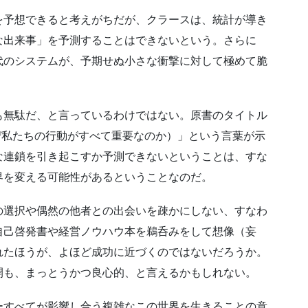
を予想できると考えがちだが、クラースは、統計が導き
な出来事」を予測することはできないという。さらに
代のシステムが、予期せぬ小さな衝撃に対して極めて脆
も無駄だ、と言っているわけではない。原書のタイトル
tters（なぜ私たちの行動がすべて重要なのか）」という言葉が示
な連鎖を引き起こすか予測できないということは、すな
界を変える可能性があるということなのだ。
の選択や偶然の他者との出会いを疎かにしない、すなわ
自己啓発書や経営ノウハウ本を鵜呑みをして想像（妄
れたほうが、よほど成功に近づくのではないだろうか。
開も、まっとうかつ良心的、と言えるかもしれない。
ーすべてが影響し合う複雑なこの世界を生きることの意