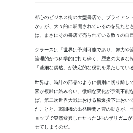
都心のビジネス街の大型書店で、ブライアン
か』が、大々的に展開されているのを見たと
は、まさにその書店で売られている数々の自
クラースは「世界は予測可能であり、努力や
論理的かつ科学的に打ち砕く。歴史の大きな
「些細な偶然」が決定的な役割を果たしてい
世界は、時計の部品のように個別に切り離し
素が複雑に絡み合い、微細な変化が予測不能
ば、第二次世界大戦における原爆投下におい
たことと、戦闘機の出発時間と雲の動きが、十
ョップで突然変異したたった1匹のザリガニ
せてしまうのだ。