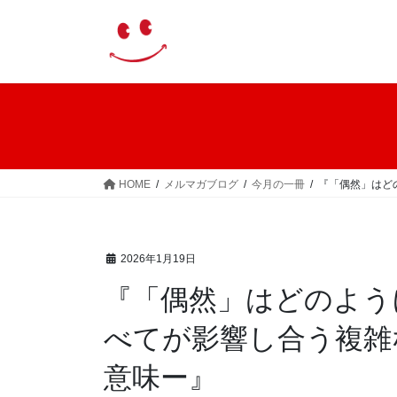
コ
ナ
ン
ビ
テ
ゲ
ン
ー
ツ
シ
へ
ョ
ス
ン
キ
に
ッ
移
HOME
メルマガブログ
今月の一冊
『「偶然」はど
プ
動
2026年1月19日
『「偶然」はどのよう
べてが影響し合う複雑
意味ー』