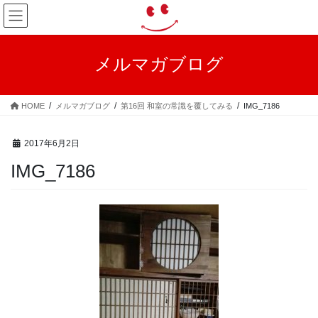
コ
ナ
ン
ビ
テ
ゲ
ン
ー
メルマガブログ
ツ
シ
へ
ョ
ス
ン
HOME
メルマガブログ
第16回 和室の常識を覆してみる
IMG_7186
キ
に
ッ
移
プ
動
2017年6月2日
IMG_7186