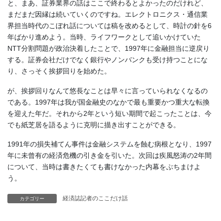
と、まあ、証券業界の話はここで終わるとよかったのだけれど、
まだまだ因縁は続いていくのですね。エレクトロニクス・通信業
界担当時代のこぼれ話については稿を改めるとして、時計の針を6
年ばかり進めよう。当時、ライフワークとして追いかけていた
NTT分割問題が政治決着したことで、1997年に金融担当に逆戻り
する。証券会社だけでなく銀行やノンバンクも受け持つことにな
り、さっそく挨拶回りを始めた。
が、挨拶回りなんて悠長なことは早々に言っていられなくなるの
である。1997年は我が国金融史のなかで最も重要かつ重大な転換
を迎えた年だ。それから2年という短い期間で起こったことは、今
でも紙芝居を語るように克明に描き出すことができる。
1991年の損失補てん事件は金融システムを蝕む病根となり、1997
年に未曾有の経済危機の引き金を引いた。次回は疾風怒涛の2年間
について、当時は書きたくても書けなかった内幕をぶちまけよ
う。
経済誌記者のここだけ話
カテゴリー