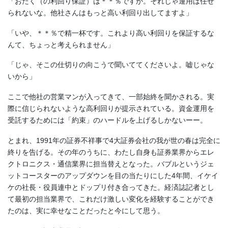
「おたく（の利回り保証）は＊＊％ですか。それじゃ運用は任せ
られないな。他社さんはもっと高い利回り出してますよ」
「いや、＊＊％で精一杯です。これより高い利回りを保証するな
んて、ちょっと考えられません」
「じゃ、そこの仕切りの向こうで聞いててくださいよ。嘘じゃな
いから」
ここで他社の営業マンが入ってきて、一部始終を聞かされる。実
際に信じられないような高利回りが提示されている。資金運用を
受託するためには「約束」のハードルを上げるしかないーー。
とまれ、1991年の証券不祥事で4大証券会社の我が世の春は完全に
終りを告げる。その年のうちに、わたし自身も証券業界からエレ
クトロニクス・通信業界に担当替えとなった。バブルというジェ
ットコースターのアップダウンを目の当たりにした4年間、イケイ
ケの社長・役員連中とドップリ付き合ってきた。経済誌記者とし
て最初の担当業界で、これだけ激しい変化を経験することができ
たのは、実に幸せなことだったと今にして思う。