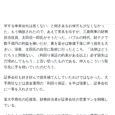
る。「でしょ？」と酒場で聞いたら、ニヤッと笑うだけで答えな
かった。煮ても焼いても喰えない。
喰えないといえば、損失補てんする証券会社は悪いが、それを要
求する事業会社は悪くない。と開き直るお偉方も少なくなかっ
た。もう物故されたので、あえて実名を出すが、三菱商事の財務
担当役員、太田信一郎氏がそうだった。バブルの時代、財テクで
数千億円の利益を稼いだが、裏を返せば株価下落に伴う損失も大
きい。深夜、太田氏の自宅に取材に行ったところ、「法律はどう
だろうと関係ない。（利回り保証の約束がある以上）必ず損失は
穴埋めしてもらう」と言い切ったものである。仲人もこういう取
引先に手を焼いていたのだろう。
証券会社も好き好んで損失補てんしていたわけではなかった。大
手商社などは資金運用の「利回り保証」を半ば強要し、証券会社
に一筆を入れさせていた。
某大手商社の応接室。財務担当者が証券会社の営業マンを恫喝し
ている。