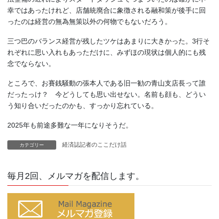
幸ではあったけれど、店舗統廃合に象徴される融和策が後手に回
ったのは経営の無為無策以外の何物でもないだろう。
三つ巴のバランス経営が残したツケはあまりに大きかった。3行そ
れぞれに思い入れもあっただけに、みずほの現状は個人的にも残
念でならない。
ところで、お賽銭騒動の張本人である旧一勧の青山支店長って誰
だったっけ？ 今どうしても思い出せない。名前も顔も、どうい
う知り合いだったのかも、すっかり忘れている。
2025年も前途多難な一年になりそうだ。
経済誌記者のここだけ話
カテゴリー
毎月2回、メルマガを配信します。