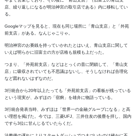
年まで営業しており、その後に「青山支店」（旧富士の青山支
店、繰り返しになるが明治神宮の取引店である）内に移転してい
る。
Googleマップを見ると、現在も同じ場所に「青山支店」と「外苑
前支店」がある。なんじゃこりゃ。
明治神宮のお賽銭を持っていかれたとはいえ、青山支店に関して
いえば明らかに旧富士の方が店格も規模も上だった。
つまり、「外苑前支店」などはとっくの昔に閉鎖して、「青山支
店」に吸収されていても不思議はないし、そうしなければ合理化
など図れないはずなのだ。
3行統合から20年以上たっても「外苑前支店」の看板が残っている
という現実が、みずほの「宿痾」を雄弁に物語っている。
3行統合発表当時、みずほは「世界一の金融グループになる」と高
い理想を掲げた。今では、三菱UFJ、三井住友の後塵を拝し、国内
ですら3位に甘んじるていたらくだ。
法整備の遅れによりスタートダッシュでつまづいたのは確かに不