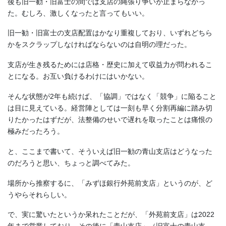
後も旧一勧・旧富士の間では支店の縄張り争いが止まらなかっ
た。むしろ、激しくなったと言ってもいい。
旧一勧・旧富士の支店配置はかなり重複しており、いずれどちら
かをスクラップしなければならないのは自明の理だった。
支店が生き残るためには店格・歴史に加えて収益力が問われるこ
とになる。お互い負けるわけにはいかない。
そんな状態が2年も続けば、「協調」ではなく「競争」に陥ること
は目に見えている。経営陣としては一刻も早く分割再編に踏み切
りたかったはずだが、法整備のせいで遅れを取ったことは痛恨の
極みだったろう。
と、ここまで書いて、そういえば旧一勧の青山支店はどうなった
のだろうと思い、ちょっと調べてみた。
場所から推察するに、「みずほ銀行外苑前支店」というのが、ど
うやらそれらしい。
で、実に驚いたというか呆れたことだが、「外苑前支店」は2022