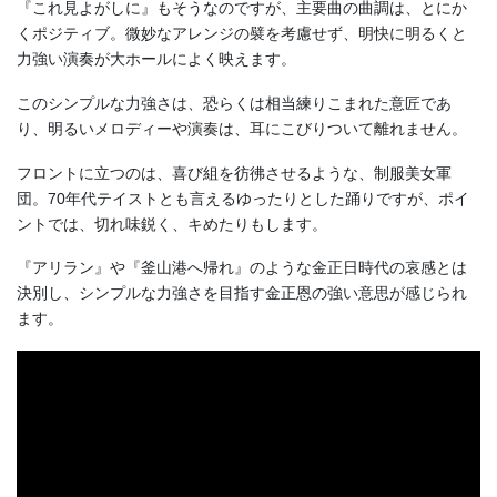
『これ見よがしに』もそうなのですが、主要曲の曲調は、とにか
くポジティブ。微妙なアレンジの襞を考慮せず、明快に明るくと
力強い演奏が大ホールによく映えます。
このシンプルな力強さは、恐らくは相当練りこまれた意匠であ
り、明るいメロディーや演奏は、耳にこびりついて離れません。
フロントに立つのは、喜び組を彷彿させるような、制服美女軍
団。70年代テイストとも言えるゆったりとした踊りですが、ポイ
ントでは、切れ味鋭く、キめたりもします。
『アリラン』や『釜山港へ帰れ』のような金正日時代の哀感とは
決別し、シンプルな力強さを目指す金正恩の強い意思が感じられ
ます。