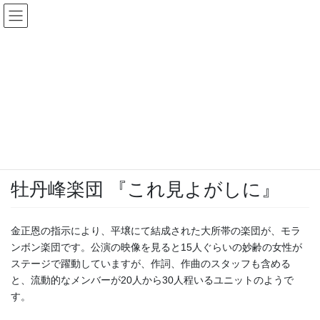
コ
ナ
ン
ビ
テ
ゲ
ン
ー
メルマガブログ
ツ
シ
へ
ョ
ス
ン
HOME
メルマガブログ
今月の一曲
牡丹峰楽団 『これ見よがしに』
キ
に
ッ
移
プ
動
2017年10月2日
今月の一曲
牡丹峰楽団 『これ見よがしに』
金正恩の指示により、平壌にて結成された大所帯の楽団が、モラ
ンボン楽団です。公演の映像を見ると15人ぐらいの妙齢の女性が
ステージで躍動していますが、作詞、作曲のスタッフも含める
と、流動的なメンバーが20人から30人程いるユニットのようで
す。