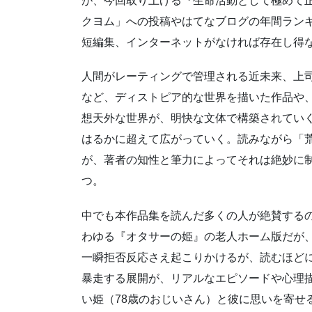
が、今回取り上げる『生命活動として極めて
クヨム」への投稿やはてなブログの年間ランキ
短編集、インターネットがなければ存在し得な
人間がレーティングで管理される近未来、上
など、ディストピア的な世界を描いた作品や
想天外な世界が、明快な文体で構築されてい
はるかに超えて広がっていく。読みながら「
が、著者の知性と筆力によってそれは絶妙に
つ。
中でも本作品集を読んだ多くの人が絶賛する
わゆる『オタサーの姫』の老人ホーム版だが、
一瞬拒否反応さえ起こりかけるが、読むほど
暴走する展開が、リアルなエピソードや心理
い姫（78歳のおじいさん）と彼に思いを寄せ