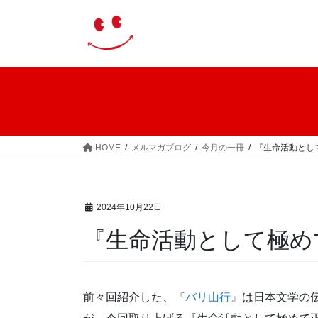
コ
ナ
ン
ビ
テ
ゲ
ン
ー
ツ
シ
へ
ョ
ス
ン
キ
に
ッ
移
HOME
メルマガブログ
今月の一冊
『生命活動とし
プ
動
2024年10月22日
『生命活動として極め
前々回紹介した、『
バリ山行
』は日本文学の