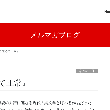
Ho
メルマガブログ
て極めて正常』
今月の一冊
て正常』
伝統の系譜に連なる現代の純文学と呼べる作品だった