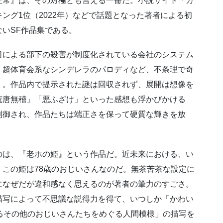
正常』は、その対極とも言える一冊だ。小説サイト「カ
ング1位（2022年）などで話題となった著者による初
いSF作品集である。
司による部下の殺害が制度化されている会社のシステム
、超体育会系なシンデレラのパロディなど、不条理で奇
く。作品内で提示された謎は回収されず、展開は想像を
荒唐無稽」「悪ふざけ」といった感想も浮かびかける
制御され、作品たちは端正さを保って硬質な輝きを放
のは、『老ホの姫』という作品だ。近未来における、い
この姫は78歳のおじいさんなのだ。無茶苦茶な設定に
になぜだが違和感なく思えるのが著者の筆力のすごさ。
描写によって不思議な説得力を得て、いつしか「かわい
るその他のおじいさんたちをめぐる人間模様」の描写を