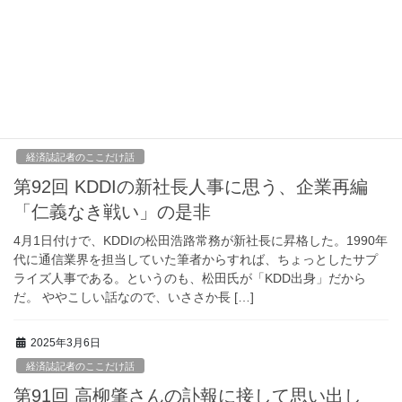
通」で付き合いが深まった思い出
”文通の歴史は、日本国内では古代から存在し、平安時代には貴族
の間で盛んに行われていました。その後、戦後にはペンフレンド
ブームが到来し、雑誌の投稿欄などで文通相手を募集する動きが
見られました。現代では、インターネットやSN […]
2025年4月2日
経済誌記者のここだけ話
第92回 KDDIの新社長人事に思う、企業再編
「仁義なき戦い」の是非
4月1日付けで、KDDIの松田浩路常務が新社長に昇格した。1990年
代に通信業界を担当していた筆者からすれば、ちょっとしたサプ
ライズ人事である。というのも、松田氏が「KDD出身」だから
だ。 ややこしい話なので、いささか長 […]
2025年3月6日
経済誌記者のここだけ話
第91回 高柳肇さんの訃報に接して思い出し