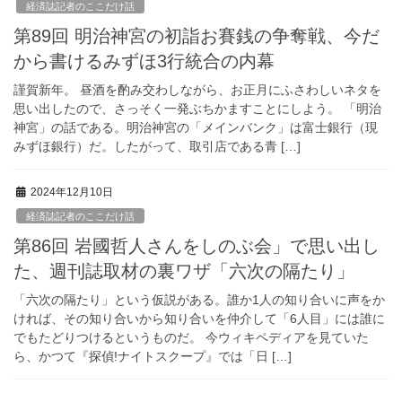
経済誌記者のここだけ話
第89回 明治神宮の初詣お賽銭の争奪戦、今だ
から書けるみずほ3行統合の内幕
謹賀新年。 昼酒を酌み交わしながら、お正月にふさわしいネタを
思い出したので、さっそく一発ぶちかますことにしよう。 「明治
神宮」の話である。明治神宮の「メインバンク」は富士銀行（現
みずほ銀行）だ。したがって、取引店である青 […]
2024年12月10日
経済誌記者のここだけ話
第86回 岩國哲人さんをしのぶ会」で思い出し
た、週刊誌取材の裏ワザ「六次の隔たり」
「六次の隔たり」という仮説がある。誰か1人の知り合いに声をか
ければ、その知り合いから知り合いを仲介して「6人目」には誰に
でもたどりつけるというものだ。 今ウィキペディアを見ていた
ら、かつて『探偵!ナイトスクープ』では「日 […]