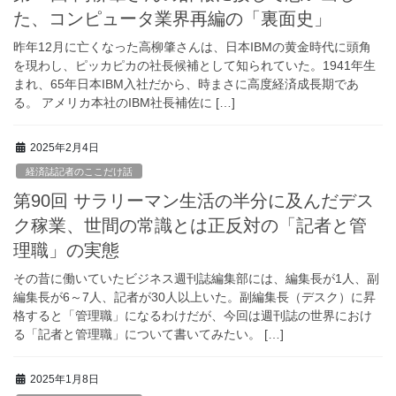
た、コンピュータ業界再編の「裏面史」
昨年12月に亡くなった高柳肇さんは、日本IBMの黄金時代に頭角
を現わし、ピッカピカの社長候補として知られていた。1941年生
まれ、65年日本IBM入社だから、時まさに高度経済成長期であ
る。 アメリカ本社のIBM社長補佐に […]
2025年2月4日
経済誌記者のここだけ話
第90回 サラリーマン生活の半分に及んだデス
ク稼業、世間の常識とは正反対の「記者と管
理職」の実態
その昔に働いていたビジネス週刊誌編集部には、編集長が1人、副
編集長が6～7人、記者が30人以上いた。副編集長（デスク）に昇
格すると「管理職」になるわけだが、今回は週刊誌の世界におけ
る「記者と管理職」について書いてみたい。 […]
2025年1月8日