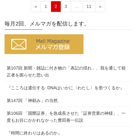
投
固
固
固
固
«
1
2
3
…
11
»
稿
定
定
定
定
ペ
ペ
ペ
ペ
の
毎月2回、メルマガを配信します。
ー
ー
ー
ー
ペ
ジ
ジ
ジ
ジ
ー
ジ
送
り
第107回 新聞・雑誌に付き物の「表記の揺れ」、我を通して校
正者を困らせた思い出
『こころは遺伝する: DNAはいかに〈わたし〉を形づくるか』
第147回 「神頼み」の当然
第106回 「国際証券」を急成長させた「証券営業の神様」、一
度もお目にかかれなかった豊田善一伝説
『時間に終わりはあるのか』