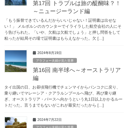
第17回 トラブルは旅の醍醐味？！
～ニュージーランド編
「もう振替できているんだからいいじゃない！証明書は出せな
い！」 メルボルンのカウンターでイライラした航空会社の人にそ
う告げられた。「いや、欠航は欠航でしょう」と押し問答をして
粘ったが結局その場で証明書はもらえなかった。欠 […]
2024年8月19日
アラフォー夫婦が見た世界
第16回 南半球へ～オーストラリア
編
タイ出国の日、お昼頃飛行機でチェンマイからバンコクに戻り、
乗り継いでマレーシア・クアラルンプールへ飛び、再び乗り継
ぎ、オーストラリア・パースへ向かうという丸1日以上かかるルー
トだった。言うまでもないがこれが最安だったから […]
2024年7月22日
アラフォー夫婦が見た世界