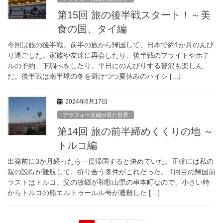
第15回 旅の後半戦スタート！～美
食の国、タイ編
今回は旅の後半戦。前半の旅から帰国して、日本で約1か月のんび
り過ごした。家族や友達に再会したり、後半戦のフライトやホテ
ルの予約、下調べをしたり。平日にのんびりする贅沢も楽しん
だ。後半戦は南半球の冬を避けつつ夏休みのハイシ […]
2024年6月17日
アラフォー夫婦が見た世界
第14回 旅の前半締めくくりの地 ～
トルコ編
出発前に3か月経ったら一度帰国すると決めていた。正確には私の
親の説得が難航して、折り合う条件がこれだった。 1回目の帰国前
ラストはトルコ。父の故郷が和歌山県の串本町なので、小さい時
からトルコの船エルトゥールル号が遭難した […]