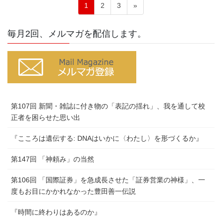
投
固
固
固
1
2
3
»
稿
定
定
定
ペ
ペ
ペ
の
毎月2回、メルマガを配信します。
ー
ー
ー
ペ
ジ
ジ
ジ
ー
ジ
送
り
第107回 新聞・雑誌に付き物の「表記の揺れ」、我を通して校
正者を困らせた思い出
『こころは遺伝する: DNAはいかに〈わたし〉を形づくるか』
第147回 「神頼み」の当然
第106回 「国際証券」を急成長させた「証券営業の神様」、一
度もお目にかかれなかった豊田善一伝説
『時間に終わりはあるのか』