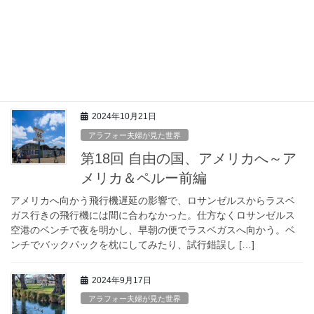
ー後編
今回はペルーの後編。ペルーには12泊した。この旅の中で一番の
長期滞在であること、6年前新婚旅行で立ち寄った場所であるこ
と、南米最初の滞在となった場所なので今思い返してもとても思
い出深い場所だ。クスコでの観光は、街に到着し […]
2024年10月21日
アラフォー夫婦が見た世界
第18回 自由の国、アメリカへ～ア
メリカ＆ペルー前編
アメリカへ向かう飛行機遅延の影響で、ロサンゼルスからラスベ
ガス行きの飛行機には間に合わなかった。仕方なくロサンゼルス
空港のベンチで夜を明かし、早朝の便でラスベガスへ向かう。ベ
ンチでバックパックを枕にしてみたり、試行錯誤し […]
2024年9月17日
アラフォー夫婦が見た世界