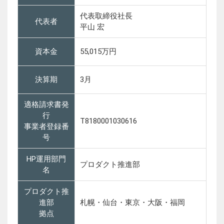
代表取締役社長
代表者
平山 宏
資本金
55,015万円
決算期
3月
適格請求書発
行
T8180001030616
事業者登録番
号
HP運用部門
プロダクト推進部
名
プロダクト推
進部
札幌・仙台・東京・大阪・福岡
拠点