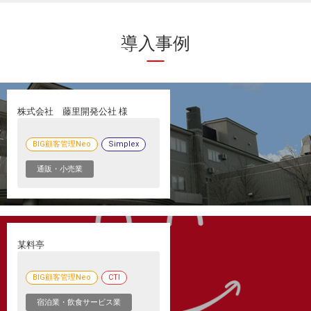
導入事例
株式会社 藤里開発公社 様
BIG顧客管理Neo
Simplex
通販・小売業
某料亭
BIG顧客管理Neo
CTI
宿泊業・飲食サービス業