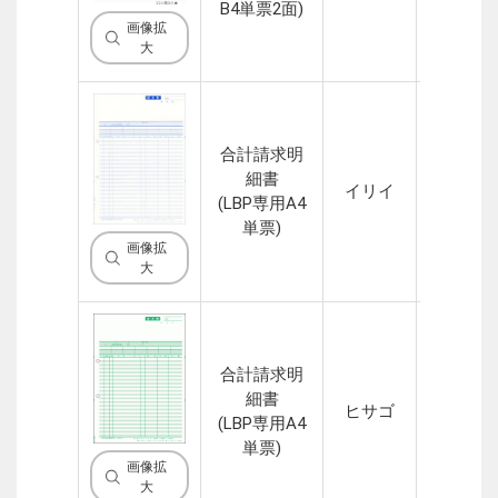
B4単票2面)
画像拡
大
合計請求明
細書
イリイ
1P
(LBP専用A4
単票)
画像拡
大
合計請求明
細書
ヒサゴ
1P
(LBP専用A4
単票)
画像拡
大