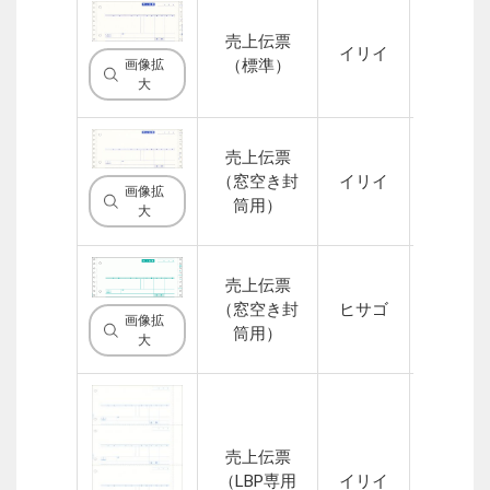
売上伝票
イリイ
4P
（標準）
画像拡
大
売上伝票
（窓空き封
イリイ
4P
画像拡
筒用）
大
売上伝票
（窓空き封
ヒサゴ
4P
画像拡
筒用）
大
売上伝票
（LBP専用
イリイ
1P