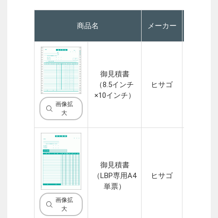
商品名
メーカー
P
御見積書
（8.5インチ
ヒサゴ
2P
×10インチ）
画像拡
大
御見積書
（LBP専用A4
ヒサゴ
1P
単票）
画像拡
大