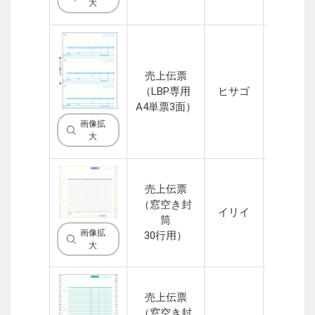
大
売上伝票
（LBP専用
ヒサゴ
1P
A4単票3面）
画像拡
大
売上伝票
（窓空き封
イリイ
4P
筒
画像拡
30行用）
大
売上伝票
（窓空き封