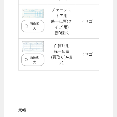
チェーンス
トア用
統一伝票(タ
ヒサゴ
5P
画像拡
イプI用)
大
新B様式
百貨店用
統一伝票
ヒサゴ
6P
(買取り)A様
画像拡
大
式
元帳