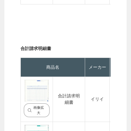
合計請求明細書
商品名
メーカー
P
合計請求明
イリイ
2P
細書
画像拡
大