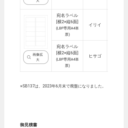
大
宛名ラベル
[横2×縦6面]
イリイ
1P
(LBP専用A4単
票)
宛名ラベル
[横2×縦6面]
画像拡
ヒサゴ
1P
(LBP専用A4単
大
票)
※SB137は、2023年6月末で廃盤になりました。
御見積書