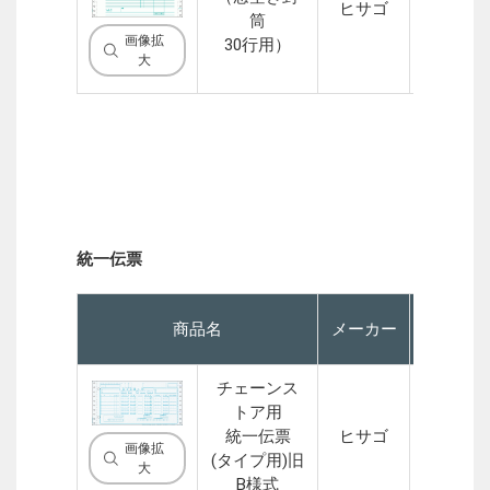
ヒサゴ
4P
筒
画像拡
30行用）
大
統一伝票
商品名
メーカー
P
チェーンス
トア用
統一伝票
ヒサゴ
5P
画像拡
(タイプ用)旧
大
B様式