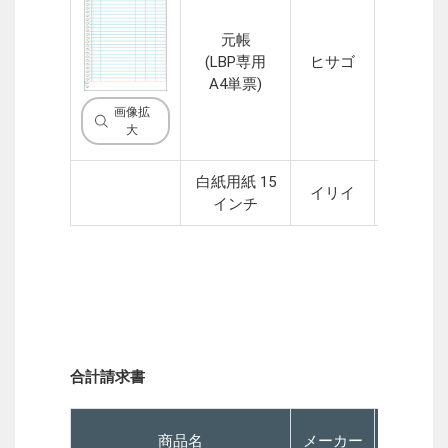
元帳
(LBP専用
ヒサゴ
1P
A4単票)
画像拡
大
白紙用紙 15
イリイ
1P
インチ
合計請求書
商品名
メーカー
P