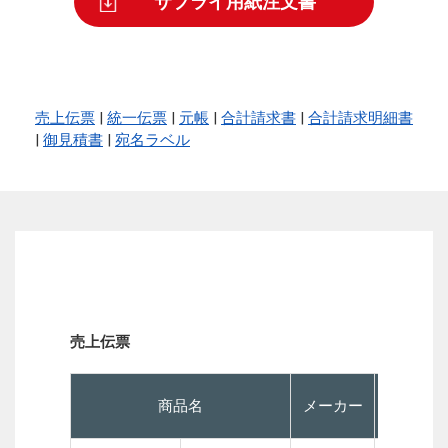
サプライ用紙注文書
売上伝票
|
統一伝票
|
元帳
|
合計請求書
|
合計請求明細書
|
御見積書
|
宛名ラベル
売上伝票
商品名
メーカー
P