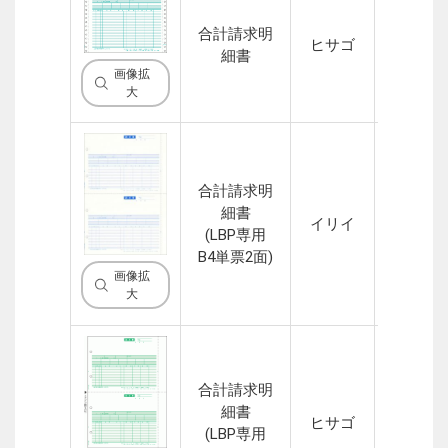
合計請求明
ヒサゴ
2P
細書
画像拡
大
合計請求明
細書
イリイ
1P
(LBP専用
B4単票2面)
画像拡
大
合計請求明
細書
ヒサゴ
1P
(LBP専用