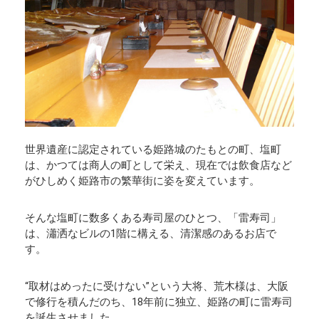
世界遺産に認定されている姫路城のたもとの町、塩町
は、かつては商人の町として栄え、現在では飲食店など
がひしめく姫路市の繁華街に姿を変えています。
そんな塩町に数多くある寿司屋のひとつ、「雷寿司」
は、瀟洒なビルの1階に構える、清潔感のあるお店で
す。
“取材はめったに受けない”という大将、荒木様は、大阪
で修行を積んだのち、18年前に独立、姫路の町に雷寿司
を誕生させました。