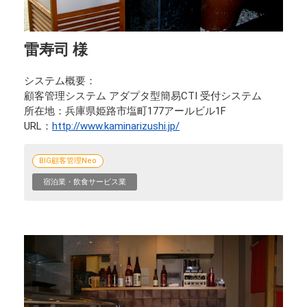
雷寿司 様
システム概要
顧客管理システム アダプタ型簡易CTI 受付システム
所在地
兵庫県姫路市塩町177アールビル1F
URL
http://www.kaminarizushi.jp/
BIG顧客管理Neo
宿泊業・飲食サービス業