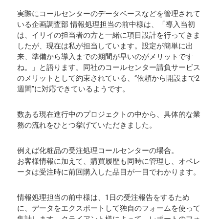
実際にコールセンターのデータベースなどを管理されて
いる企画調査部 情報処理担当の前中様は、「導入当初
は、イリイの担当者の方と一緒に項目設計を行ってきま
したが、現在は私が担当しています。設定が簡単に出
来、準備から導入までの期間が早いのがメリットです
ね。」と語ります。同社のコールセンター請負サービス
のメリットとして約束されている、“依頼から開設まで2
週間”に対応できているようです。
数ある現在進行中のプロジェクトの中から、具体的な業
務の流れをひとつ挙げていただきました。
例えば化粧品の受注処理コールセンターの場合。
お客様情報に加えて、購買履歴も同時に管理し、オペレ
ータは受注時に前回購入した品目が一目でわかります。
情報処理担当の前中様は、1日の受注報告をするため
に、データをエクスポートして独自のフォームを使って
集計します。クライアント様によって、レポートのフォ