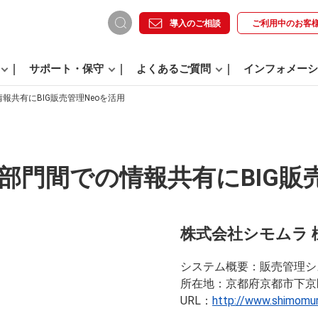
導入のご相談
ご利用中の
お客
サポート・保守
よくあるご質問
インフォメーシ
報共有にBIG販売管理Neoを活用
部門間での情報共有にBIG販売
株式会社シモムラ 
システム概要
販売管理シ
所在地
京都府京都市下京
URL
http://www.shimomur