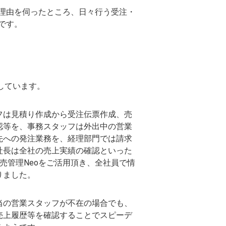
理由を伺ったところ、日々行う受注・
です。
働しています。
フは見積り作成から受注伝票作成、売
認等を、事務スタッフは外出中の営業
先への発注業務を、経理部門では請求
社長は全社の売上実績の確認といった
販売管理Neoをご活用頂き、全社員で情
りました。
当の営業スタッフが不在の場合でも、
売上履歴等を確認することでスピーデ