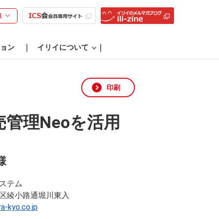
様
ョン
イリイについて
印刷
管理Neoを活用
様
ステム
区綾小路通堀川東入
a-kyo.co.jp