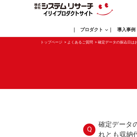
プロダクト
導入事例
トップページ
よくあるご質問
確定データの振込日は
確定データ
Q
れとも収納