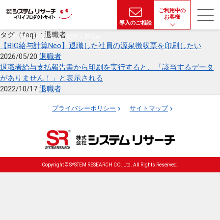
ご利用中の
お客様
導入のご相談
タグ（faq）:
退職者
トップページ
よくあるご質問
退職者
【BIG給与計算Neo】退職した社員の源泉徴収票を印刷したい
2026/05/20
退職者
退職者給与支払報告書から印刷を実行すると、「該当するデータ
がありません！」と表示される
2022/10/17
退職者
プライバシーポリシー
サイトマップ
Copyright © SYSTEM RESEARCH CO.,Ltd. All Rights Reserved.