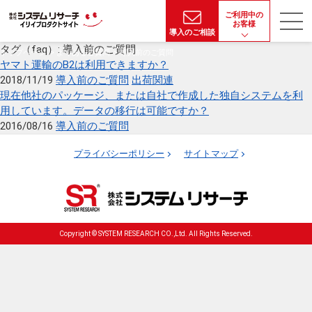
ご利用中の
お客様
導入のご相談
タグ（faq）:
導入前のご質問
トップページ
よくあるご質問
導入前のご質問
ヤマト運輸のB2は利用できますか？
2018/11/19
導入前のご質問
出荷関連
現在他社のパッケージ、または自社で作成した独自システムを利
用しています。データの移行は可能ですか？
2016/08/16
導入前のご質問
プライバシーポリシー
サイトマップ
Copyright © SYSTEM RESEARCH CO.,Ltd. All Rights Reserved.