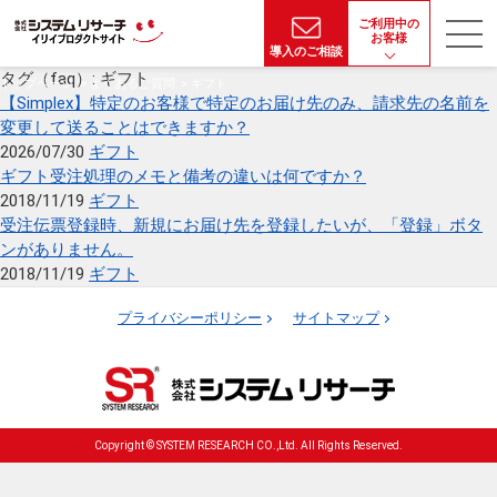
ご利用中の
お客様
導入のご相談
タグ（faq）:
ギフト
トップページ
よくあるご質問
ギフト
【Simplex】特定のお客様で特定のお届け先のみ、請求先の名前を
変更して送ることはできますか？
2026/07/30
ギフト
ギフト受注処理のメモと備考の違いは何ですか？
2018/11/19
ギフト
受注伝票登録時、新規にお届け先を登録したいが、「登録」ボタ
ンがありません。
2018/11/19
ギフト
プライバシーポリシー
サイトマップ
Copyright © SYSTEM RESEARCH CO.,Ltd. All Rights Reserved.