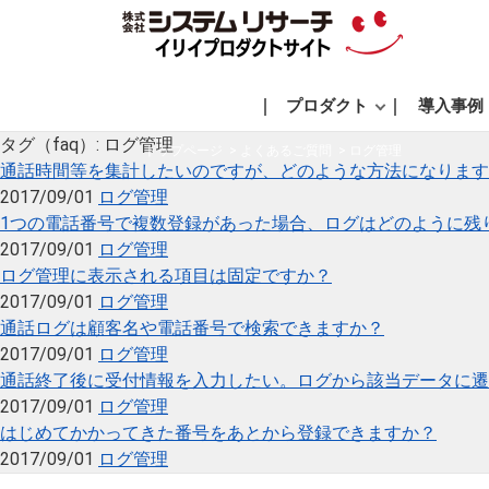
プロダクト
導入事例
タグ（faq）:
ログ管理
トップページ
よくあるご質問
ログ管理
通話時間等を集計したいのですが、どのような方法になります
2017/09/01
ログ管理
1つの電話番号で複数登録があった場合、ログはどのように残
2017/09/01
ログ管理
ログ管理に表示される項目は固定ですか？
2017/09/01
ログ管理
通話ログは顧客名や電話番号で検索できますか？
2017/09/01
ログ管理
通話終了後に受付情報を入力したい。ログから該当データに遷
2017/09/01
ログ管理
はじめてかかってきた番号をあとから登録できますか？
2017/09/01
ログ管理