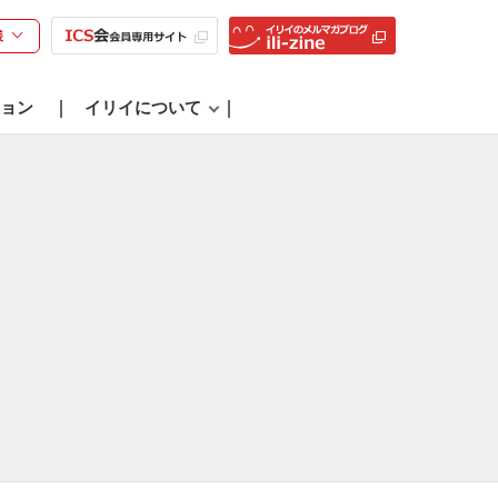
様
ョン
イリイについて