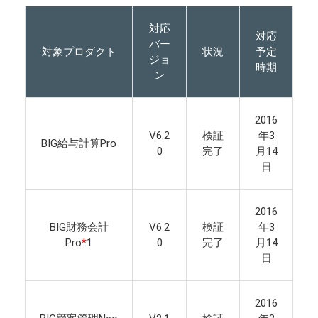
対応
対応
バー
対象プロダクト
状況
予定
ジョ
時期
ン
2016
V6.2
検証
年3
BIG給与計算Pro
0
完了
月14
日
2016
BIG財務会計
V6.2
検証
年3
Pro
*
1
0
完了
月14
日
2016