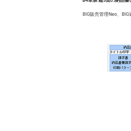
B4単票 縦3面の納品
BIG販売管理Neo、BI