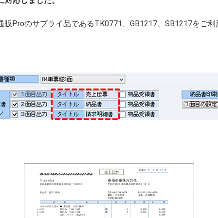
書に対応しました。
G通販Proのサプライ品であるTK0771、GB1217、SB1217を