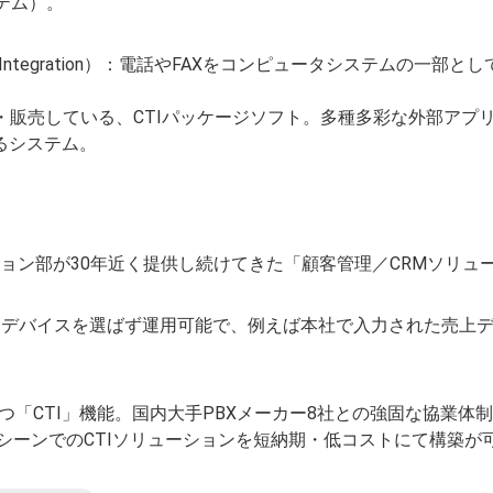
テム）。
lephony Integration）：電話やFAXをコンピュータシステ
。
開発・販売している、CTIパッケージソフト。多種多彩な外部アプ
るシステム。
ション部が30年近く提供し続けてきた「顧客管理／CRMソリ
、デバイスを選ばず運用可能で、例えば本社で入力された売上
つ「CTI」機能。国内大手PBXメーカー8社との強固な協業
シーンでのCTIソリューションを短納期・低コストにて構築が