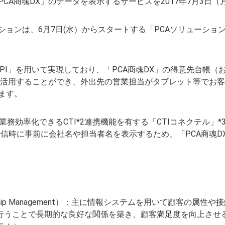
CA商魂DX」のデータを表示するサービスを2017年7月3日
ョンは、6月7日(水）からスタートする「PCAソリューション
-API」を用いて実現しており、「PCA商魂DX」の得意先台帳
」で活用することができ、外出先の営業担当がタブレット等でお
ます。
務効率化できるCTI*2連携機能を有する「CTIコネクテル」*
着信時に事前に会社名や担当者名を表示するため、「PCA商魂D
elationship Management）：主に情報システムを用いて顧
行うことで長期的な良好な関係を築き、顧客満足度を向上させ