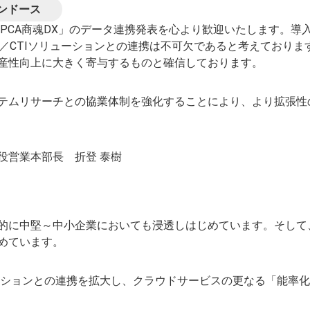
ンドース
PCA商魂DX」のデータ連携発表を心より歓迎いたします。導入実
／CTIソリューションとの連携は不可欠であると考えておりま
産性向上に大きく寄与するものと確信しております。
テムリサーチとの協業体制を強化することにより、より拡張性
役営業本部長 折登 泰樹
的に中堅～中小企業においても浸透しはじめています。そして
めています。
ューションとの連携を拡大し、クラウドサービスの更なる「能率