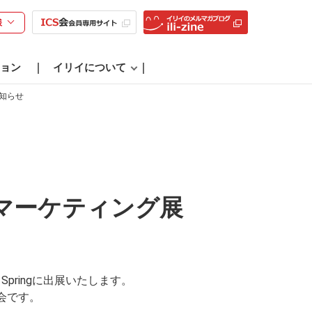
様
ョン
イリイについて
お知らせ
業・マーケティング展
Springに出展いたします。
会です。