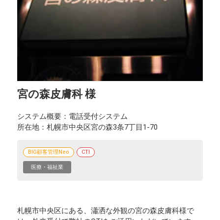
宮の森皮膚科 様
システム概要
電話受付システム
所在地
札幌市中央区宮の森3条7丁目1-70
BIG顧客管理Neo
CTI
医療・福祉業
札幌市中央区にある、瀟洒な外観の宮の森皮膚科様で