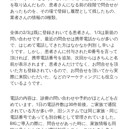
を取り込んだもの、患者さんになる前の段階で問合せが
あったものを、その場で登録し履歴として残したもの、
業者さんの情報の3種類。
全体の2/3は既に登録されいてる患者さん、1/3は新規の
問い合わせです。最近の問合せは携帯電話からが多いの
で、はじめて電話してきた方はなかなか判別 し辛いよ
うです。しかし、患者さんに付与されたID番号を言って
頂ければ、携帯電話番号を追加。次回からはきちんと名
前が表示されます。患者さんだけでなく、お問合せを頂
いた方も登録されているので、お問合せを頂いてから実
際に来院いただいた、などのマーケティングにも役立っ
ているようです。
電話の内容は、診療の問い合わせや予約がほとんどを占
めています。1日の電話件数は30件前後。ご家族で通院
されている方が多い中、旧システムでは同じ家族・同じ
電話番号であっても別台帳として管理されていました。
BIGご導入の際に、問合せがあった時に、家族情報も同