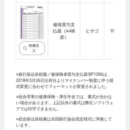
健保賞与支
払届（A4単
ヒサゴ
1P
票）
画像拡
大
※銀行振込依頼書／被保険者賞与支払届 BP1306は、
2018年3月26日出荷分よりマイナンバー制度に伴う様
式変更に合わせてフォーマットが変更されました。
※組合管掌の健康保険・厚生年金では、書式が合わな
い場合があります。上記以外の書式は弊社ソフトウェ
アでは印字できません。
※総合振込依頼書は全国銀行協会指定様式に準拠して
います 。