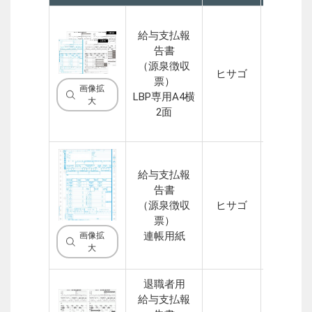
給与支払報
告書
（源泉徴収
2P(2
ヒサゴ
票）
面)
画像拡
LBP専用A4横
大
2面
給与支払報
告書
（源泉徴収
ヒサゴ
3P
票）
連帳用紙
画像拡
大
退職者用
給与支払報