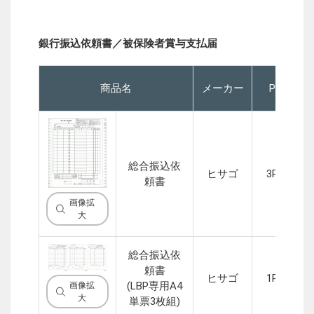
銀行振込依頼書／被保険者賞与支払届
商品名
メーカー
P
総合振込依
ヒサゴ
3P
頼書
画像拡
大
総合振込依
頼書
ヒサゴ
1P
1
(LBP専用A4
画像拡
大
単票3枚組)