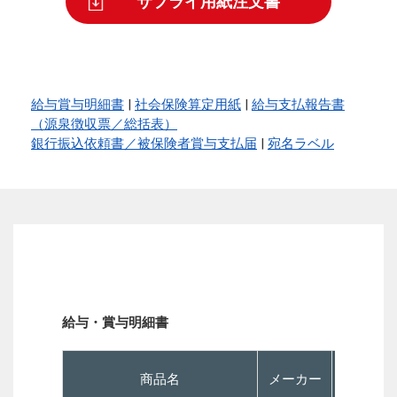
サプライ用紙注文書
給与賞与明細書
|
社会保険算定用紙
|
給与支払報告書
（源泉徴収票／総括表）
銀行振込依頼書／被保険者賞与支払届
|
宛名ラベル
給与・賞与明細書
商品名
メーカー
P