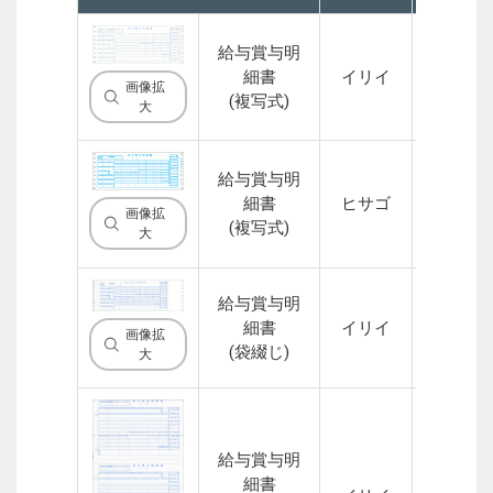
給与賞与明
細書
イリイ
2P
画像拡
(複写式)
大
給与賞与明
細書
ヒサゴ
2P
画像拡
(複写式)
大
給与賞与明
細書
イリイ
3P
画像拡
(袋綴じ)
大
給与賞与明
細書