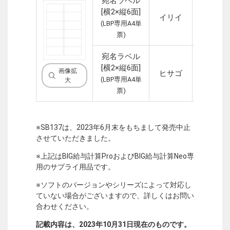
宛名ラベル
[横2×縦6面]
イリイ
1P
(LBP専用A4単
票)
宛名ラベル
[横2×縦6面]
画像拡
ヒサゴ
1P
(LBP専用A4単
大
票)
※SB137は、2023年6月末をもちまして発売中止
させていただきました。
※上記はBIG給与計算ProおよびBIG給与計算Neo専
用のサプライ用品です。
※ソフトのバージョンやシリーズによって対応し
ていない場合がございますので、詳しくはお問い
合わせください。
記載内容は、2023年10月31日現在のものです。