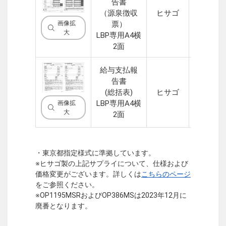
告書
1P(2
（源泉徴収
ヒサゴ
面)
票）
画像拡
大
LBP専用A4横
2面
給与支払報
告書
1P(2
(総括表)
ヒサゴ
面)
LBP専用A4横
画像拡
大
2面
・東京都指定様式に準拠しています。
※ヒサゴ製の上記サプライについて、仕様および
価格変更がございます。詳しくは
こちらのページ
をご参照ください。
※OP1195MSRおよびOP386MSは2023年12月に
廃番となります。