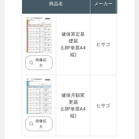
商品名
メーカー
P
健保算定基
礎届
ヒサゴ
1P
(LBP単票A4
縦)
画像拡
大
健保月額変
更届
ヒサゴ
1P
(LBP単票A4
縦)
画像拡
大