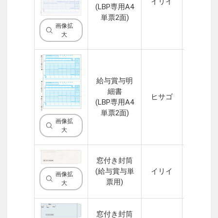
イリイ
1P
(LBP専用A4
単票2面)
画像拡
大
給与賞与明
細書
ヒサゴ
1P
(LBP専用A4
単票2面)
画像拡
大
窓付き封筒
(給与賞与単
イリイ
ー
画像拡
票用)
大
窓付き封筒