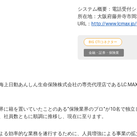
システム概要
電話受付シ
所在地
大阪府藤井寺市岡2
URL
http://www.lcmax.jp/
BIG CTIコネクター
金融・証券・保険業
海上日動あんしん生命保険株式会社の専売代理店であるLC.MA
険業界に籍を置いていたことのある”保険業界のプロ”が10名で
、社員数ともに順調に推移し、現在に至ります。
よる効率的な業務を遂行するために、人員増強による事業の拡