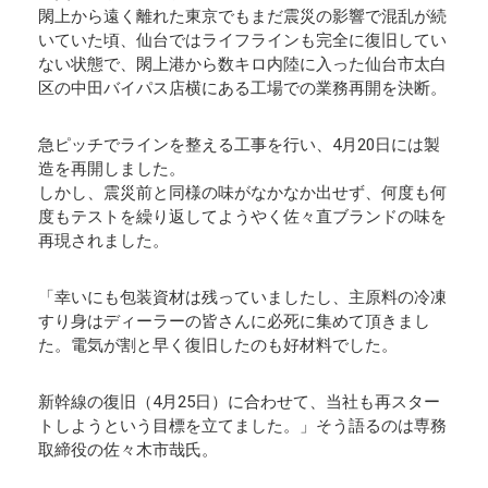
閖上から遠く離れた東京でもまだ震災の影響で混乱が続
いていた頃、仙台ではライフラインも完全に復旧してい
ない状態で、閖上港から数キロ内陸に入った仙台市太白
区の中田バイパス店横にある工場での業務再開を決断。
急ピッチでラインを整える工事を行い、4月20日には製
造を再開しました。
しかし、震災前と同様の味がなかなか出せず、何度も何
度もテストを繰り返してようやく佐々直ブランドの味を
再現されました。
「幸いにも包装資材は残っていましたし、主原料の冷凍
すり身はディーラーの皆さんに必死に集めて頂きまし
た。電気が割と早く復旧したのも好材料でした。
新幹線の復旧（4月25日）に合わせて、当社も再スター
トしようという目標を立てました。」そう語るのは専務
取締役の佐々木市哉氏。