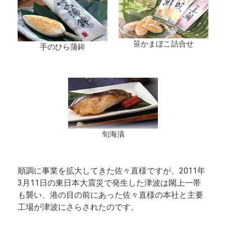
笹かまぼこ詰合せ
手のひら蒲鉾
旬海漬
順調に事業を拡大してきた佐々直様ですが、2011年
3月11日の東日本大震災で発生した津波は閖上一帯
も襲い、港の目の前にあった佐々直様の本社と主要
工場が津波にさらされたのです。