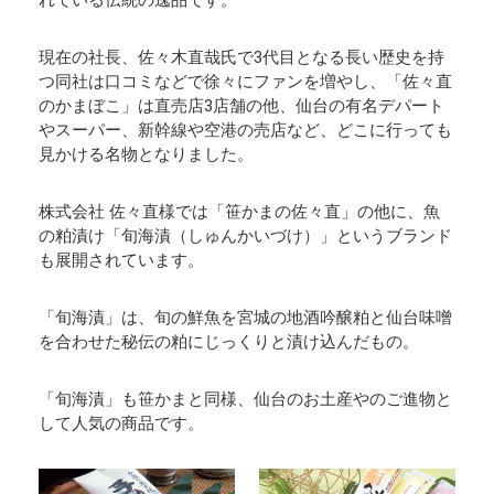
現在の社長、佐々木直哉氏で3代目となる長い歴史を持
つ同社は口コミなどで徐々にファンを増やし、「佐々直
のかまぼこ」は直売店3店舗の他、仙台の有名デパート
やスーパー、新幹線や空港の売店など、どこに行っても
見かける名物となりました。
株式会社 佐々直様では「笹かまの佐々直」の他に、魚
の粕漬け「旬海漬（しゅんかいづけ）」というブランド
も展開されています。
「旬海漬」は、旬の鮮魚を宮城の地酒吟醸粕と仙台味噌
を合わせた秘伝の粕にじっくりと漬け込んだもの。
「旬海漬」も笹かまと同様、仙台のお土産やのご進物と
して人気の商品です。