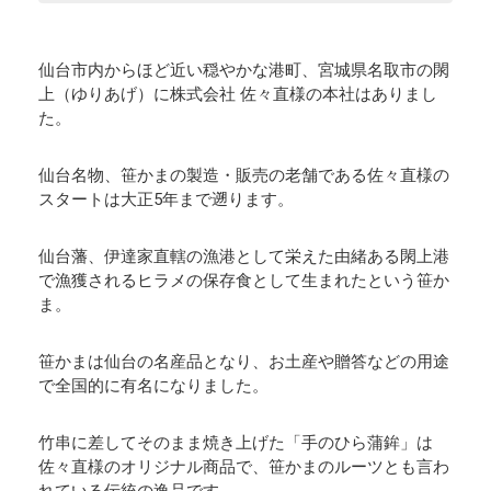
仙台市内からほど近い穏やかな港町、宮城県名取市の閖
上（ゆりあげ）に株式会社 佐々直様の本社はありまし
た。
仙台名物、笹かまの製造・販売の老舗である佐々直様の
スタートは大正5年まで遡ります。
仙台藩、伊達家直轄の漁港として栄えた由緒ある閖上港
で漁獲されるヒラメの保存食として生まれたという笹か
ま。
笹かまは仙台の名産品となり、お土産や贈答などの用途
で全国的に有名になりました。
竹串に差してそのまま焼き上げた「手のひら蒲鉾」は
佐々直様のオリジナル商品で、笹かまのルーツとも言わ
れている伝統の逸品です。