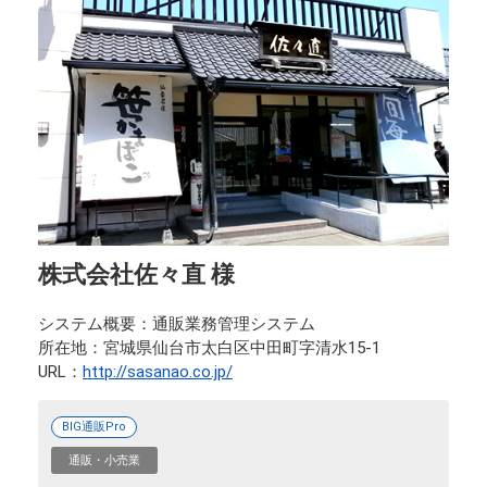
株式会社佐々直 様
システム概要
通販業務管理システム
所在地
宮城県仙台市太白区中田町字清水15-1
URL
http://sasanao.co.jp/
BIG通販Pro
通販・小売業