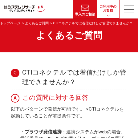
ご利用中の
お客様
導入のご相談
トップページ
よくあるご質問
CTIコネクテルでは着信だけしか管理できませんか？
よくあるご質問
CTIコネクテルでは着信だけしか管
Q
理できませんか？
この質問に対する回答
A
以下のパターンで発信が可能です。 ※CTIコネクテルを
起動していることが前提条件です。
・
ブラウザ発信連携
：連携システムがwebの場合、