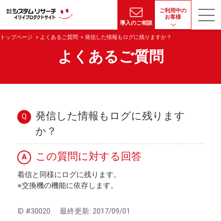
ご利用中の
お客様
導入のご相談
トップページ
よくあるご質問
発信した情報もログに残りますか？
よくあるご質問
発信した情報もログに残ります
Q
か？
この質問に対する回答
A
着信と同様にログに残ります。
※交換機の機能に依存します。
ID #30020
最終更新:
2017/09/01