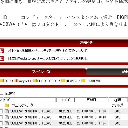
を順に開き、最後に表示されたファイルの更新日からでも確認
ーID」→「コンピュータ名」→「インスタンス名（通常「BIGP
PB●DBW●（「●」はプロダクト、データベース№により異なり