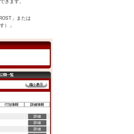
できます。
ROST」または
ます）」