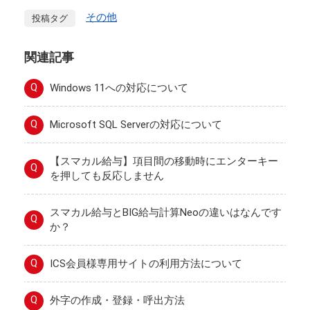
その他
投稿タグ
関連記事
Q
Windows 11への対応について
Q
Microsoft SQL Serverの対応について
【スマカル給与】項目間の移動時にエンターキー
Q
を押しても反応しません
スマカル給与とBIG給与計算Neoの違いはなんです
Q
か？
Q
ICS会員様専用サイトの利用方法について
Q
外字の作成・登録・呼出方法