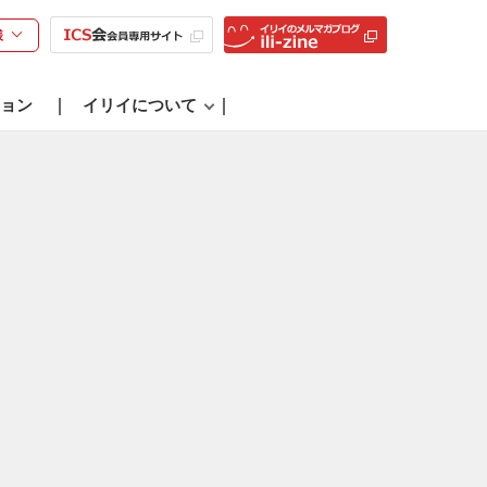
様
ョン
イリイについて