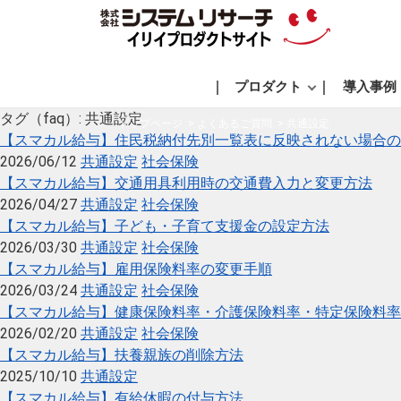
プロダクト
導入事例
タグ（faq）:
共通設定
トップページ
よくあるご質問
共通設定
【スマカル給与】住民税納付先別一覧表に反映されない場合の
2026/06/12
共通設定
社会保険
【スマカル給与】交通用具利用時の交通費入力と変更方法
2026/04/27
共通設定
社会保険
【スマカル給与】子ども・子育て支援金の設定方法
2026/03/30
共通設定
社会保険
【スマカル給与】雇用保険料率の変更手順
2026/03/24
共通設定
社会保険
【スマカル給与】健康保険料率・介護保険料率・特定保険料率
2026/02/20
共通設定
社会保険
【スマカル給与】扶養親族の削除方法
2025/10/10
共通設定
【スマカル給与】有給休暇の付与方法