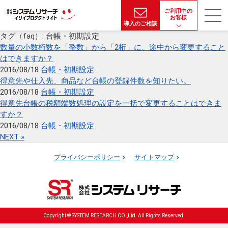
ご利用中の
お客様
導入のご相談
タグ（faq）:
台帳・初期設定
トップページ
数量の小数桁数を「整数」から「2桁」に、途中から変更すること
はできますか？
2016/08/18
台帳・初期設定
得意先や仕入先、商品など台帳の登録件数を知りたい。
2016/08/18
台帳・初期設定
得意先台帳の税額端数処理の設定を一括で変更することはできま
すか？
2016/08/18
台帳・初期設定
NEXT »
プライバシーポリシー
サイトマップ
Copyright © SYSTEM RESEARCH CO.,Ltd. All Rights Reserved.