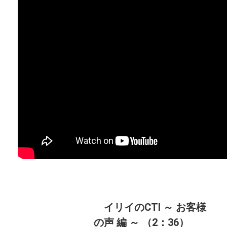
イリイのCTI ～ お客様
の声 編 ～ （2：36）