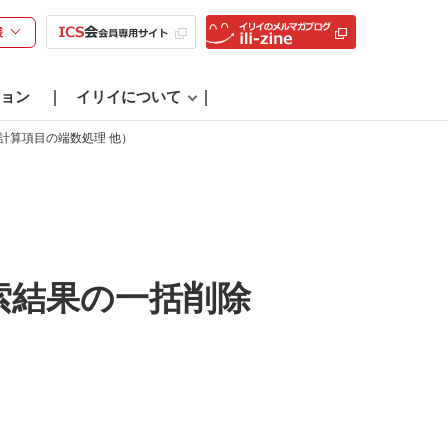
様
ョン
イリイについて
計算項目の端数処理 他）
索結果の一括削除
）