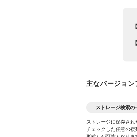
【
【
主なバージョン
ストレージ検索の
ストレージに保存され
チェックした任意の複
形式）が可能となります