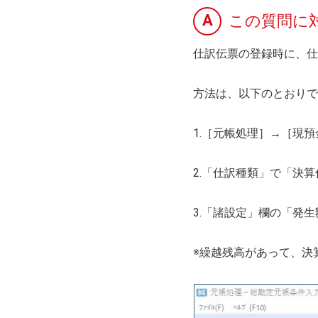
A
この質問に
仕訳伝票の登録時に、仕
方法は、以下のとおりで
1.［元帳処理］→［現
2.「仕訳種類」で「決
3.「諸設定」欄の「発
※繰越残高があって、決