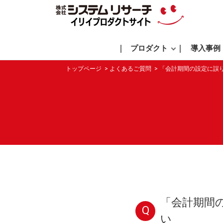
プロダクト
導入事例
トップページ
よくあるご質問
「会計期間の設定に誤
「会計期間
Q
い