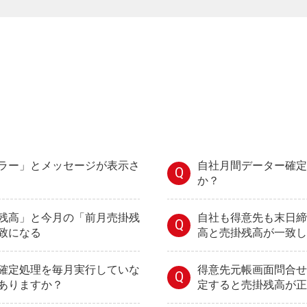
ラー」とメッセージが表示さ
自社月間データー確定
Q
か？
残高」と今月の「前月売掛残
自社も得意先も末日締
Q
致になる
高と売掛残高が一致し
確定処理を毎月実行していな
得意先元帳画面問合せ
Q
ありますか？
定すると売掛残高が正