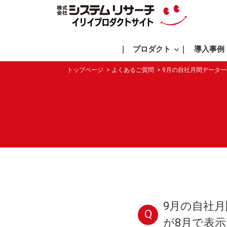
プロダクト
導入事例
トップページ
よくあるご質問
9月の自社月間データ
9月の自社
Q
が8月で表