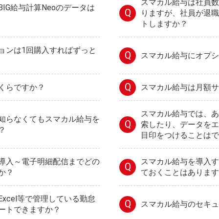
スマカル給与は社員数
IG給与計算Neoのデータは
Q
りますが、社員が退職
トしますか？
ョンは1回購入すればずっと
Q
スマカル給与にオプシ
Q
くらですか？
スマカル給与は月額サ
スマカル給与では、あ
知らなくてもスマカル給与を
Q
索したり、データをエ
？
目印をつけることはで
導入～電子明細配信までどの
スマカル給与を導入す
Q
か？
ておくことはあります
xcel等で管理している勤怠
Q
スマカル給与のセキュ
ートできますか？